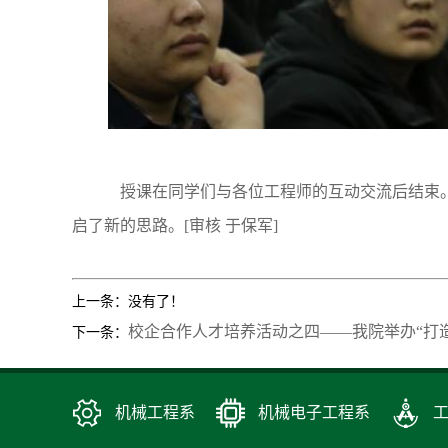
授课在同学们与各位工程师的互动交流后结束。
启了新的思路。
[审核 于保军]
上一条：没有了！
校企合作人才培养活动之四――我院举办“打
下一条：
机械工程系
机械电子工程系