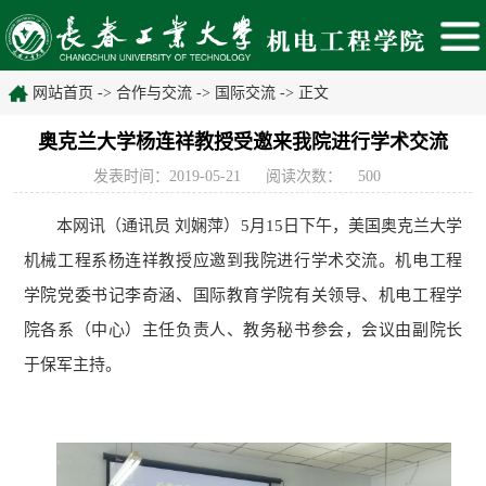
网站首页
->
合作与交流
->
国际交流
-> 正文
奥克兰大学杨连祥教授受邀来我院进行学术交流
发表时间：2019-05-21
阅读次数：
500
本网讯（通讯员
刘娴萍）
5
月
15日下午，美国奥克兰
大学
机械工程系
杨连祥
教授
应邀到我院进行学术交流
。机电工程
学院党委书记李奇涵、国际教育
学院有关领导、
机电工程
学
院
各系（中心）主任负责人、
教务秘书
参会，会议由副院长
于保军主持。