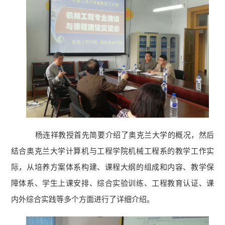
杨连祥教授首先简要
介绍
了
奥克兰大学的
概况，然后
结合奥克兰大学
计算机与工程学院机械工程系
的教学
工作实
际
，从培养方案体系构建、课程大纲
的组成和内容
、教学保
障体系、学生
上课安排
、综合实验训练、工程教育
认证
、课
内外综合实践等多个方面进行了详细介绍。