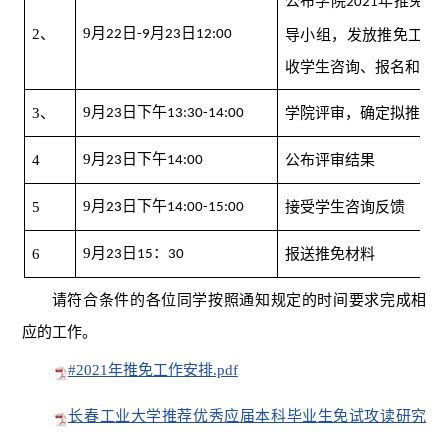
公布学院
年推免研
2021
9
月
日
月
日
2
、
22
-9
23
12:00
导小组，发放推免工作
收学生咨询、报名和审
9
月
日下午
3
、
学院评审，确定拟推荐
23
13:30-14:00
9
月
日下午
4
公布评审结果
23
14:00
9
月
日下午
5
接受学生咨询反馈
23
14:00-15:00
9
月
日
：
6
报送推免材料
23
15
30
请符合条件的各位同学按照通知规定的时间要求完成相
应的工作。
#2021年推免工作安排.pdf
长春工业大学推荐优秀应届本科毕业生免试攻读研究