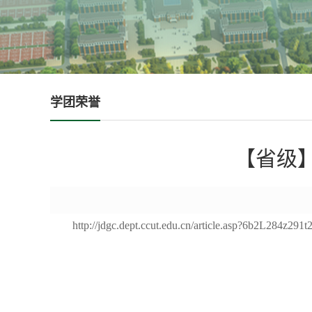
学团荣誉
【省级
http://jdgc.dept.ccut.edu.cn/article.asp?6b2L284z291