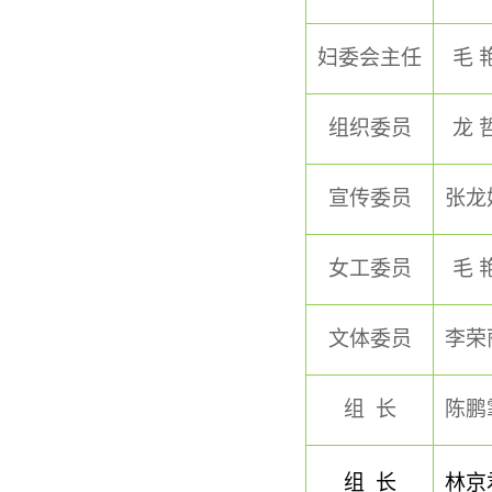
妇委会主任
毛 
组织委员
龙 
宣传委员
张龙
女工委员
毛 
文体委员
李荣
组 长
陈鹏
组 长
林京