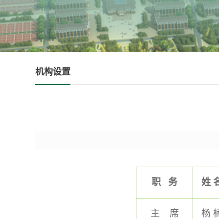
机构设置
职 务
姓 
主 席
杨 